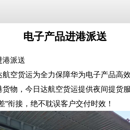
​电子产品进港派送
进港派送
达航空货运为全力保障华为电子产品高
港货物，今日达航空货运提供夜间提货
时差"衔接，绝不耽误客户交付时效！