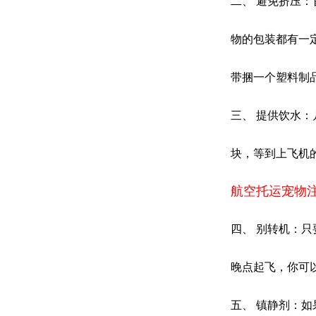
二、 避免挤压
物的包装都有一
带捆一个塑料制
三、 提供饮水
块，等到上飞机
航空托运宠物
四、 别转机：
晚点起飞，你可
五、 镇静剂：