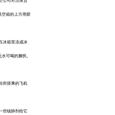
空公司对活体货
航空箱的上方用胶
在冰箱里冻成冰
无水可喝的捆扰。
你所搭乘的飞机
一些镇静剂给它