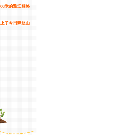
米的雅江相格
600
踏上了今日奔赴山