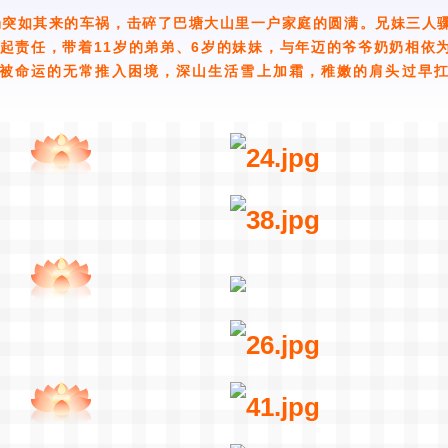
一场突如其来的车祸，击碎了巴塘大山里一户家庭的圆满。兄妹三人
扛起责任，带着11岁的弟弟、6岁的妹妹，与年迈的爷爷奶奶相依
被命运的无常推入困境，深山生活雪上加霜，稚嫩的肩头过早