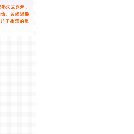
骤然失去双亲，
为命。曾经温馨
扛起了生活的重