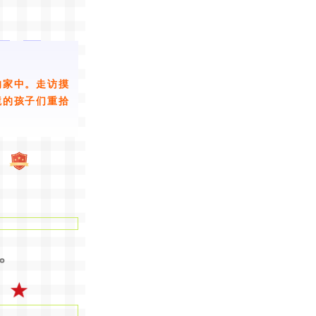
的家中。走访摸
境的孩子们重拾
。