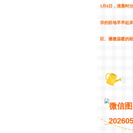
月
日，清晨时
5
6
宗的驻地早早起
区、播撒温暖的