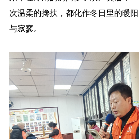
次温柔的搀扶，都化作冬日里的暖阳
与寂寥。