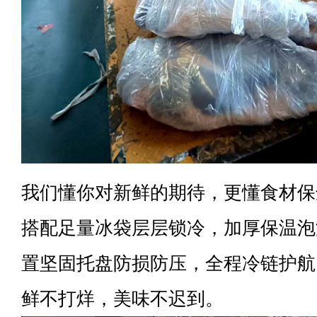
我们懂你对新鲜的期待，更懂食材保
搭配足量冰袋层层锁冷，加厚保温泡
置坚固托盘防损防压，全程冷链护航
鲜不打烊，美味不迟到。