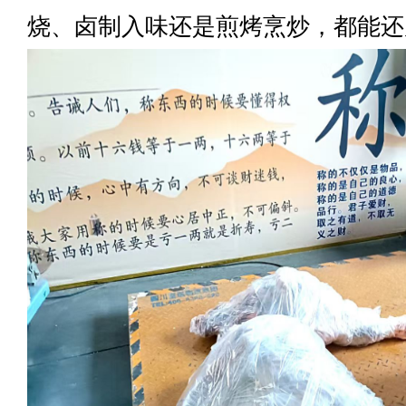
烧、卤制入味还是煎烤烹炒，都能还